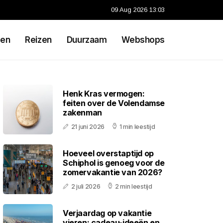
09 Aug 2026 13:03
en
Reizen
Duurzaam
Webshops
Henk Kras vermogen:
feiten over de Volendamse
zakenman
21 juni 2026
1 min leestijd
Hoeveel overstaptijd op
Schiphol is genoeg voor de
zomervakantie van 2026?
2 juli 2026
2 min leestijd
Verjaardag op vakantie
vieren: cadeau-ideeën en