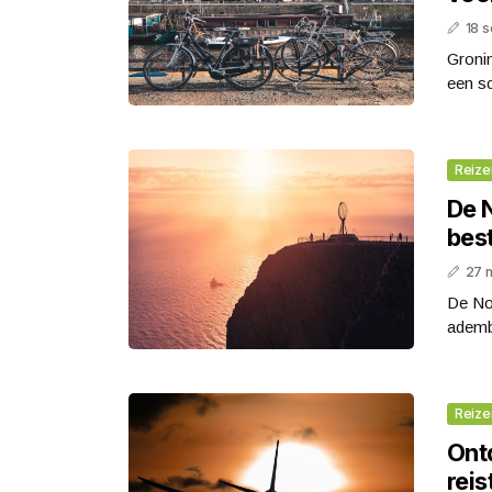
18 
Gronin
een sc
Reize
De 
bes
27 
De No
ademb
Reize
Ont
reis