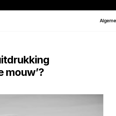
Algeme
itdrukking
de mouw’?