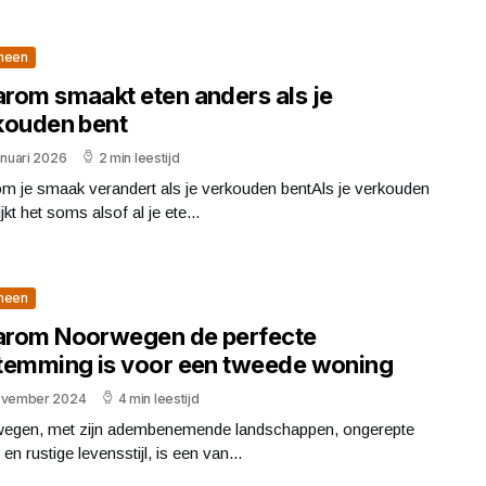
meen
rom smaakt eten anders als je
kouden bent
anuari 2026
2 min leestijd
m je smaak verandert als je verkouden bentAls je verkouden
ijkt het soms alsof al je ete...
meen
rom Noorwegen de perfecte
temming is voor een tweede woning
ovember 2024
4 min leestijd
egen, met zijn adembenemende landschappen, ongerepte
 en rustige levensstijl, is een van...