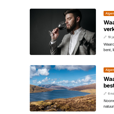
Alge
Waa
ver
19 j
Waaro
bent, l
Alge
Waa
bes
6 n
Noorw
natuur