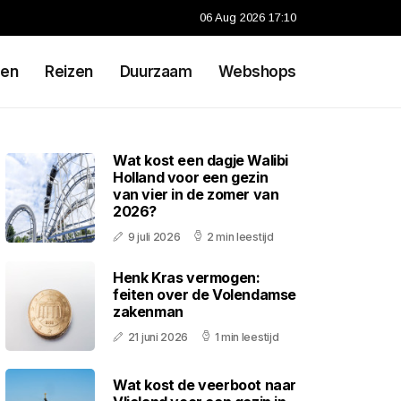
06 Aug 2026 17:10
en
Reizen
Duurzaam
Webshops
Wat kost een dagje Walibi
Holland voor een gezin
van vier in de zomer van
2026?
9 juli 2026
2 min leestijd
Henk Kras vermogen:
feiten over de Volendamse
zakenman
21 juni 2026
1 min leestijd
Wat kost de veerboot naar